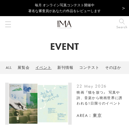
毎⽉ オンライン写真コンテスト開催中
著名な審査員があなたの作品をレビューします
Search
EVENT
ALL
展覧会
イベント
新刊情報
コンテスト
そのほか
22 May 2026
映画『猫を放つ』 写真や
詩、音楽から映画世界に誘
われる1日限りのイベント
AREA：東京