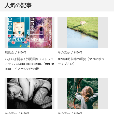
人気の記事
展覧会
NEWS
そのほか
NEWS
いよいよ開幕！浅間国際フォトフェ
2026年8月前半の運勢【マコのポジ
スティバル2026 PHOTO MIYOTA 「After the
ティブ占い】
Image｜イメージのその後」
そのほか
NEWS
そのほか
NEWS