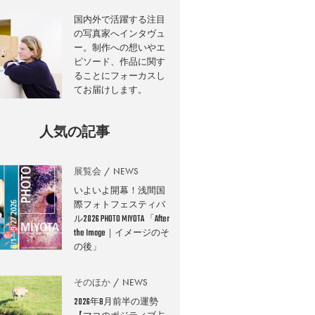
国内外で活躍する注目
の写真家へインタヴュ
ー。制作への想いやエ
ピソード、作品に関す
ることにフォーカスし
てお届けします。
人気の記事
展覧会
NEWS
いよいよ開幕！浅間国
際フォトフェスティバ
ル2026 PHOTO MIYOTA 「After
the Image｜イメージのそ
の後」
そのほか
NEWS
2026年8月前半の運勢