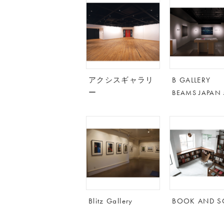
アクシスギャラリ
B GALLERY
ー
BEAMS JAPAN 
Blitz Gallery
BOOK AND S