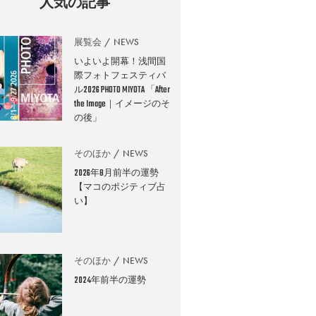
人気の記事
展覧会
NEWS
いよいよ開幕！浅間国
際フォトフェスティバ
ル2026 PHOTO MIYOTA 「After
the Image｜イメージのそ
の後」
そのほか
NEWS
2026年8月前半の運勢
【マコのポジティブ占
い】
そのほか
NEWS
2024年前半の運勢