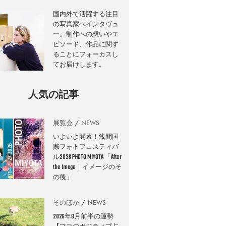
国内外で活躍する注目
の写真家へインタヴュ
ー。制作への想いやエ
ピソード、作品に関す
ることにフォーカスし
てお届けします。
人気の記事
展覧会
NEWS
いよいよ開幕！浅間国
際フォトフェスティバ
ル2026 PHOTO MIYOTA 「After
the Image｜イメージのそ
の後」
そのほか
NEWS
2026年8月前半の運勢