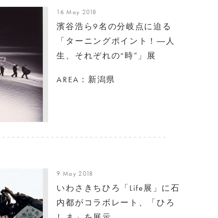
16 May 2018
濱谷浩ら9名の分岐点に迫る
「ターニングポイント！―人
生、それぞれの“時”」展
AREA：新潟県
9 May 2018
いわさきちひろ「Life展」に石
内都がコラボレート、「ひろ
しま」を展示