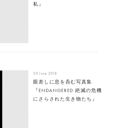
私』
20 June 2018
眼差しに息を呑む写真集
『ENDANGERED 絶滅の危機
にさらされた生き物たち』